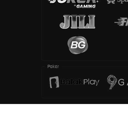
Poker