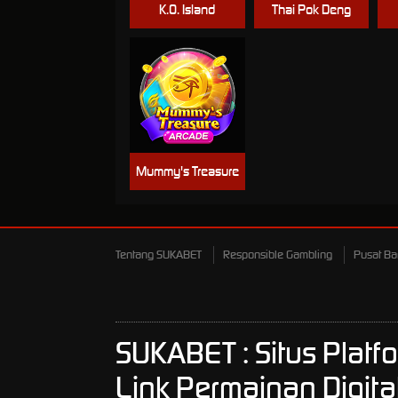
K.O. Island
Thai Pok Deng
Mummy's Treasure
Tentang SUKABET
Responsible Gambling
Pusat Ba
SUKABET : Situs Plat
Link Permainan Digit