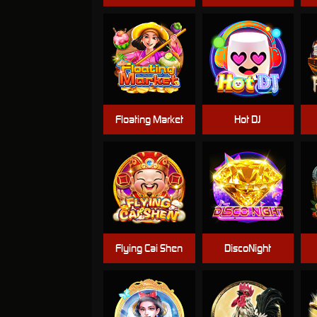
Floating Market
Hot DJ
Flying Cai Shen
DiscoNight