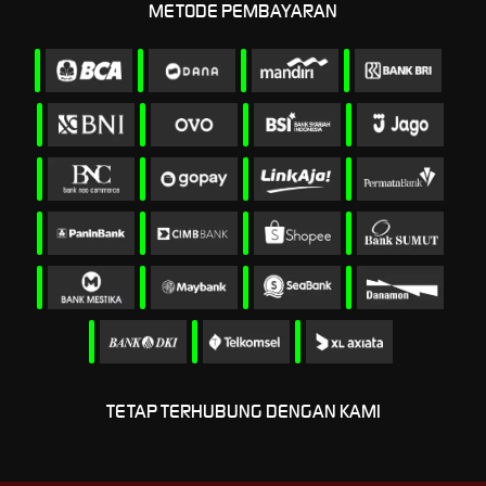
METODE PEMBAYARAN
TETAP TERHUBUNG DENGAN KAMI